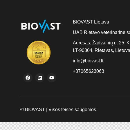
BIOVAST Lietuva
UAB Rietavo veterinarinė sa
Adresas: Žadvainių g. 25, K
LT-90304, Rietavas, Lietuv
info@biovast.lt
+37065623063
© BIOVAST | Visos teisės saugomos