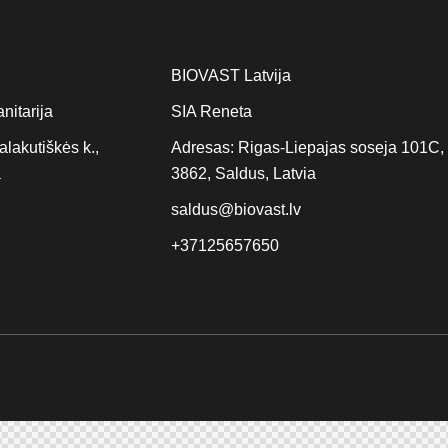
BIOVAST Latvija
nitarija
SIA Reneta
alakutiškės k.,
Adresas: Rigas-Liepajas soseja 101C,
a
3862, Saldus, Latvia
saldus@biovast.lv
+37125657650