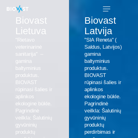
Biovast
Biovast
Lietuva
Latvija
"Rietavo
"SIA
Reneta"
(
veterinarinė
Saldus,
Latvijos)
sanitarija"
–
gamina
gamina
baltyminius
baltyminius
produktus.
produktus.
BIOVAST
BIOVAST
rūpinasi
šalies
ir
rūpinasi
šalies
ir
aplinkos
aplinkos
ekologine
būkle.
ekologine
būkle.
Pagrindinė
Pagrindinė
veilkla:
Šalutinių
veilkla:
Šalutinių
gyvūninių
gyvūninių
produktų
produktų
perdirbimas
ir