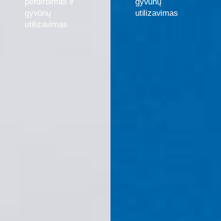
perdirbimas
ir
gyvūnų
gyvūnų
utilizavimas
utilizavimas